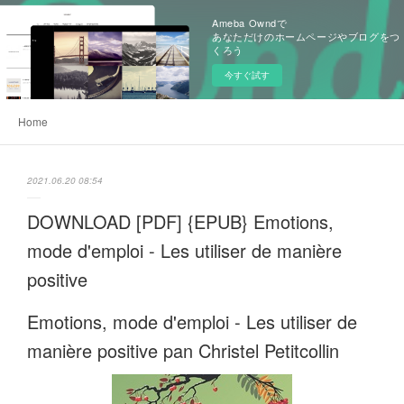
Ameba Owndで
あなただけのホームページやブログをつ
くろう
今すぐ試す
Home
2021.06.20 08:54
DOWNLOAD [PDF] {EPUB} Emotions,
mode d'emploi - Les utiliser de manière
positive
Emotions, mode d'emploi - Les utiliser de
manière positive pan Christel Petitcollin